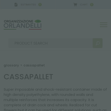
ESTIMATES
CART
0
0
glossary
>
cassapallet
CASSAPALLET
SEARCH RESULTS:
Sort by:
Super imposable and shock-resistant container made of
high density polyethylene, with rounded walls and
multiple reinforces that increases its capacity. It is
MORE RESULTS FOR YOU:
complete of drain cock and wheels. Realized for cut
flowers but it can be used for different solutions, such as