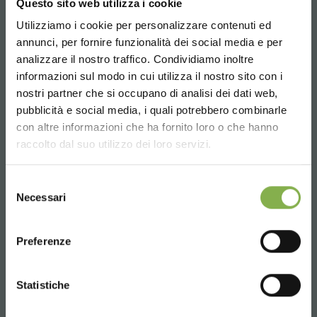
Questo sito web utilizza i cookie
08:30 - 13:00
Utilizziamo i cookie per personalizzare contenuti ed
14:00 - 18:30
annunci, per fornire funzionalità dei social media e per
+39 0376 960311
analizzare il nostro traffico. Condividiamo inoltre
informazioni sul modo in cui utilizza il nostro sito con i
nostri partner che si occupano di analisi dei dati web,
pubblicità e social media, i quali potrebbero combinarle
SERVICES
Choose the country you are in and your
con altre informazioni che ha fornito loro o che hanno
language for a better browsing experience
raccolto dal suo utilizzo dei loro servizi.
UNITED STATES
Selezione
Necessari
del
consenso
ENGLISH
Over 40 years of experience
Preferenze
CONTINUE
Statistiche