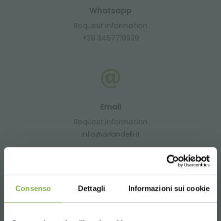
Whatsapp
Request information
+39 3457719939
Email
Request information
info@orlandelli.it
Consenso
Dettagli
Informazioni sui cookie
Phone
From monday to friday