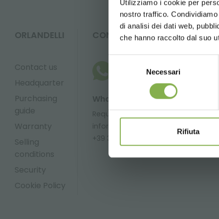
Utilizziamo i cookie per perso
nostro traffico. Condividiamo 
di analisi dei dati web, pubbl
ORLANDELLI
CONTACTS
che hanno raccolto dal suo uti
Selezione
Contact us
Necessari
del
Headquarter
consenso
Purchasing
Whatsapp
Email
guide
Request
Request
Warranty
information
information
Rifiuta
+39 3457719939
info@orlandel
Selling
conditions
Security
Cookie Policy