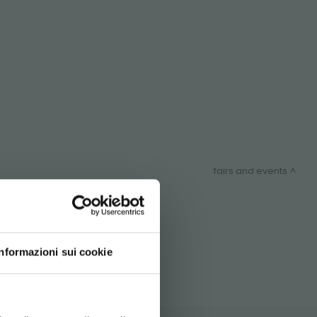
fairs and events
ITEMAP
Informazioni sui cookie
d your language
erience