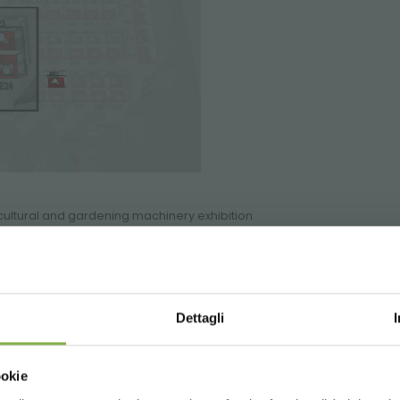
icultural and gardening machinery exhibition
of crafts
GLOSSARY
TOP SEARCHES
TAG DIRECTORY
S
Dettagli
share
Choose the country you are in an
ookie
for a better browsing exp