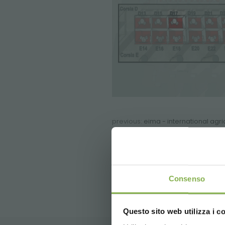
previous:
eima - international agr
next:
eurobrico ix international fair 
FAQ
Consenso
Questo sito web utilizza i c