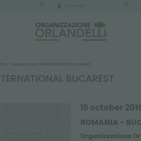
0
0
ESTIMATES
IGCA GERMANY - SPONSOR
-
from 08/16/2026 to 
nts
>
buyer point international bucarest
NTERNATIONAL BUCAREST
19 october 201
ROMANIA
- BU
Organizzazione Orl