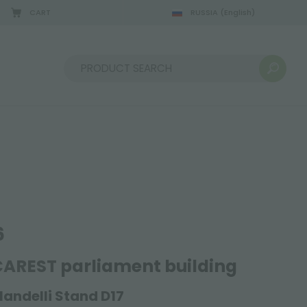
CART
RUSSIA
(English)
08/22/2026
Sort by:
6
CAREST
parliament building
andelli Stand D17