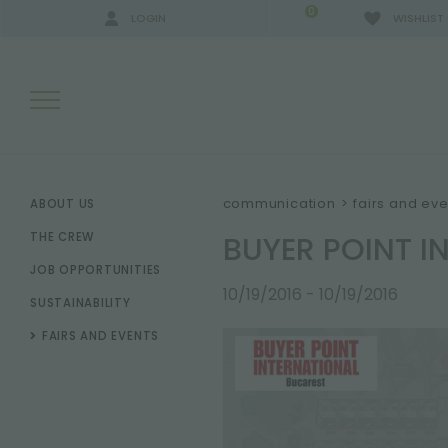
0
LOGIN
WISHLIST
SEARCH RESULTS:
communication
>
fairs and eve
ABOUT US
BUYER POINT I
THE CREW
JOB OPPORTUNITIES
MORE RESULTS FOR YOU:
10/19/2016 - 10/19/2016
SUSTAINABILITY
FAIRS AND EVENTS