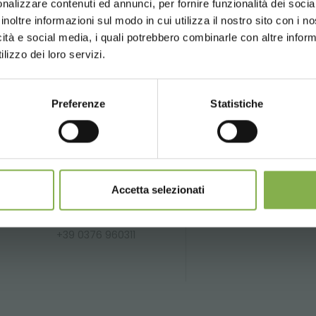
nalizzare contenuti ed annunci, per fornire funzionalità dei socia
inoltre informazioni sul modo in cui utilizza il nostro sito con i 
icità e social media, i quali potrebbero combinarle con altre inform
UNITED STATES
ENGLISH
SERVICES
lizzo dei loro servizi.
Preferenze
Statistiche
CONTINUE
Phone
Over 40 years
P
of experience
fo
From monday to
friday
Accetta selezionati
li.it
08:30 - 13:00
14:00 - 18:30
+39 0376 960311