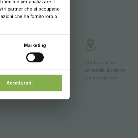
l media e per analizzare il
nostri partner che si occupano
azioni che ha fornito loro o
Marketing
roducts ready
Customized
Contact us to
r delivery
projects for
schedule a visit to
plant and
our showroom
Accetta tutti
flower sales
areas