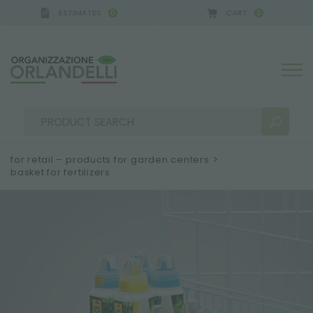
ESTIMATES
CART
0
0
for retail – products for garden centers
>
basket for fertilizers
SEARCH RESULTS:
Sort by:
MORE RESULTS FOR YOU: