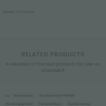
Basket for flowers
RELATED PRODUCTS
A selection of the best products for sale on
orlandelli.it
Tag:
Accessories
Accessories for florists
Florist equipment
Florist furniture
Garden center