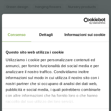
Green design
hanging flowers
Nursery products
...
Shopfitting
Shops
share
Consenso
Dettagli
Informazioni sui cookie
Questo sito web utilizza i cookie
Utilizziamo i cookie per personalizzare contenuti ed
annunci, per fornire funzionalità dei social media e per
DOWNLOAD
analizzare il nostro traffico. Condividiamo inoltre
CONTACTS
informazioni sul modo in cui utilizza il nostro sito con i
TECHNICAL DATA
nostri partner che si occupano di analisi dei dati web,
pubblicità e social media, i quali potrebbero combinarle
Choose the country you are in and your
con altre informazioni che ha fornito loro o che hanno
SHEET
language for a better browsing experience
raccolto dal suo utilizzo dei loro servizi.
Whatsapp